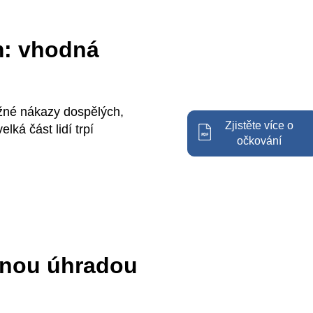
m: vhodná
žné nákazy dospělých,
Zjistěte více o
lká část lidí trpí
očkování
plnou úhradou