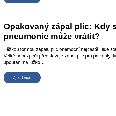
Opakovaný zápal plic: Kdy 
pneumonie může vrátit?
Těžkou formou zápalu plic onemocní nejčastěji lidé starš
Velké nebezpečí představuje zápal plic pro pacienty, k
upoutáni na lůžko…
Zjistit více