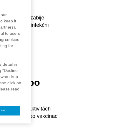
 our
 každoročně zabije
o keep it
 jakékoli jiné infekční
artners),
ul to users
ng
cookies
ding for
 detail in
g "Decline
who drop
 sport po
ase click on
please read
ých denních aktivitách
ct All
a jeden den po vakcinaci