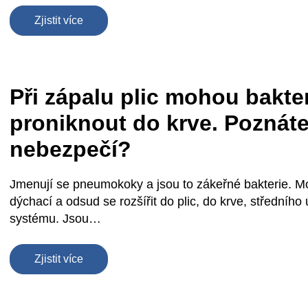
Zjistit více
Při zápalu plic mohou bakte
proniknout do krve. Poznáte
nebezpečí?
Jmenují se pneumokoky a jsou to zákeřné bakterie. Mo
dýchací a odsud se rozšířit do plic, do krve, středního
systému. Jsou…
Zjistit více