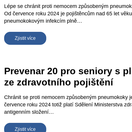
Lépe se chránit proti nemocem způsobeným pneumokok
Od července roku 2024 je pojištěncům nad 65 let věku
pneumokokovým infekcím plně…
Zjistit více
Prevenar 20 pro seniory s 
ze zdravotního pojištění
Chránit se proti nemocem způsobeným pneumokoky je
července roku 2024 totiž platí Sdělení Ministerstva zd
antigenním složení…
Zjistit více