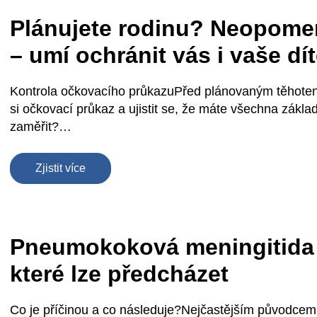
Plánujete rodinu? Neopome
– umí ochránit vás i vaše dít
Kontrola očkovacího průkazuPřed plánovaným těhotens
si očkovací průkaz a ujistit se, že máte všechna zákla
zaměřit?…
Zjistit více
Pneumokoková meningitida 
které lze předcházet
Co je příčinou a co následuje?Nejčastějším původcem 