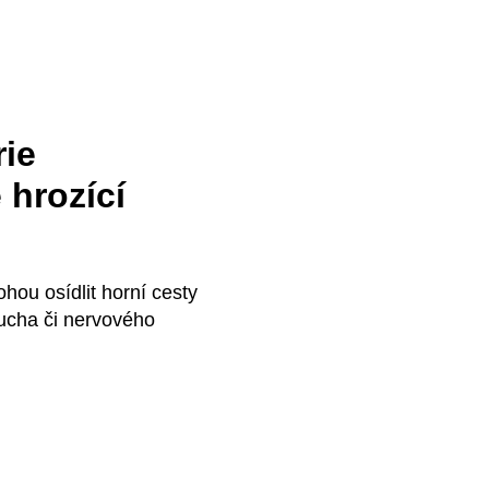
rie
 hrozící
hou osídlit horní cesty
 ucha či nervového