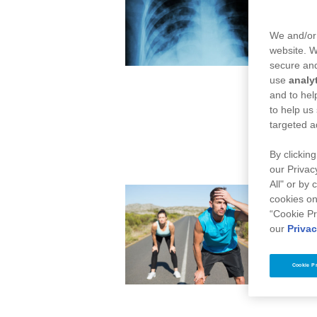
We and/or 
website. 
secure and
use
analy
and to hel
to help us
targeted a
By clicking
our Privac
All" or by
cookies on
“Cookie Pr
our
Privac
Cookie P