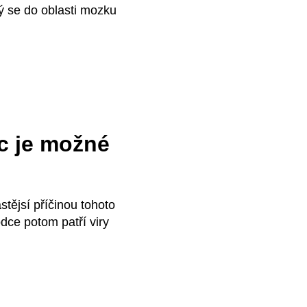
ý se do oblasti mozku
c je možné
tějsí příčinou tohoto
dce potom patří viry