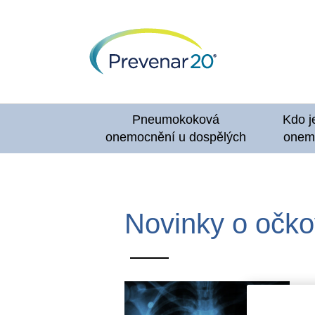
Přejít
k
hlavnímu
obsahu
Pneumokoková
Kdo je
onemocnění u dospělých
onem
Novinky o očko