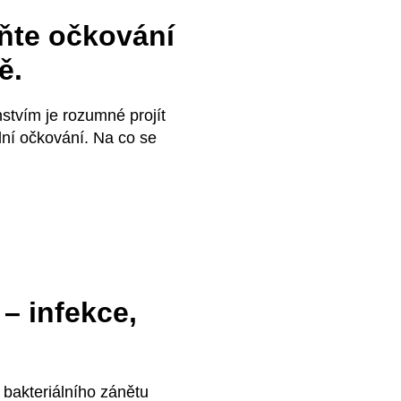
ňte očkování
ě.
tvím je rozumné projít
dní očkování. Na co se
– infekce,
bakteriálního zánětu