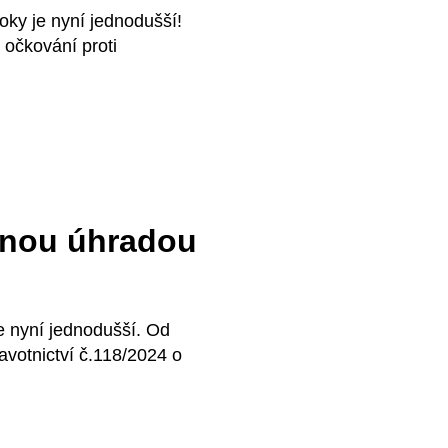
y je nyní jednodušší!
 očkování proti
plnou úhradou
 nyní jednodušší. Od
ravotnictví č.118/2024 o