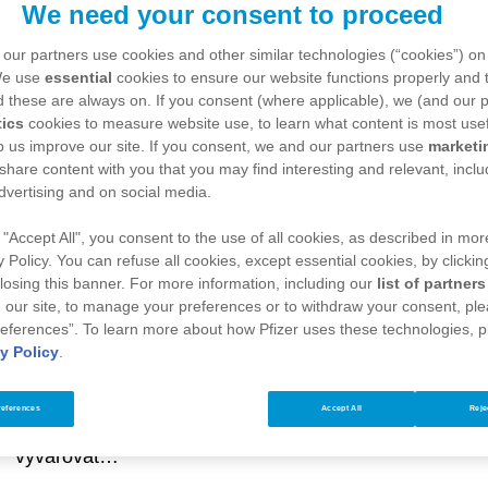
smrtí
We need your consent to proceed
our partners use cookies and other similar technologies (“cookies”) on
Postrach chudých i bohatýchNa celém světě zápal plic
We use
essential
cookies to ensure our website functions properly and t
téměř 1 milion dětí do 5 let. To je víc, než kolik zvládne
 these are always on. If you consent (where applicable), we (and our p
onemocnění…
tics
cookies to measure website use, to learn what content is most usef
p us improve our site. If you consent, we and our partners use
marketi
 share content with you that you may find interesting and relevant, inclu
Zjistit více
dvertising and on social media.
 "Accept All", you consent to the use of all cookies, as described in more
y Policy. You can refuse all cookies, except essential cookies, by clickin
 closing this banner. For more information, including our
list of partners
Poradíme vám, jak vyzrát na
 our site, to manage your preferences or to withdraw your consent, ple
eferences”. To learn more about how Pfizer uses these technologies, 
očkování
y Policy
.
Dodržovat striktní klidový režim a omezovat se v běžn
references
Accept All
Reje
není po očkování nutné. Jen je vhodné se minimálně n
vyvarovat…