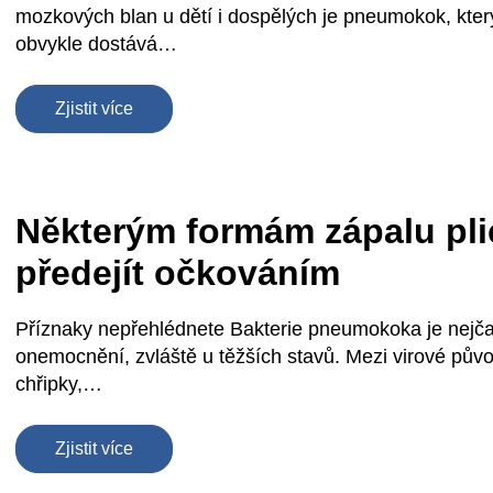
mozkových blan u dětí i dospělých je pneumokok, kter
obvykle dostává…
Zjistit více
Některým formám zápalu pli
předejít očkováním
Příznaky nepřehlédnete Bakterie pneumokoka je nejčas
onemocnění, zvláště u těžších stavů. Mezi virové půvo
chřipky,…
Zjistit více