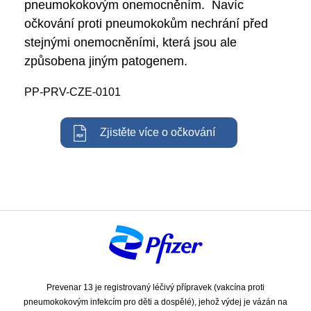
pneumokokovým onemocněním. Navíc
očkování proti pneumokokům nechrání před
stejnými onemocněními, která jsou ale
způsobena jiným patogenem.
PP-PRV-CZE-0101
Zjistěte více o očkování
Prevenar 13 je registrovaný léčivý přípravek (vakcína proti
pneumokokovým infekcím pro děti a dospělé), jehož výdej je vázán na