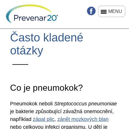
Přejít
k
MENU
hlavnímu
obsahu
Často kladené
otázky
Co je pneumokok?
Pneumokok neboli
Streptococcus pneumoniae
je bakterie způsobující závažná onemocnění,
například
zápal plic
,
zánět mozkových blan
nebo celkovou infekci organismu. U dětí je