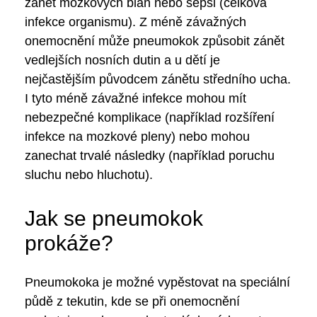
zánět mozkových blan nebo sepsi (celková
infekce organismu). Z méně závažných
onemocnění může pneumokok způsobit zánět
vedlejších nosních dutin a u dětí je
nejčastějším původcem zánětu středního ucha.
I tyto méně závažné infekce mohou mít
nebezpečné komplikace (například rozšíření
infekce na mozkové pleny) nebo mohou
zanechat trvalé následky (například poruchu
sluchu nebo hluchotu).
Jak se pneumokok
prokáže?
Pneumokoka je možné vypěstovat na speciální
půdě z tekutin, kde se při onemocnění