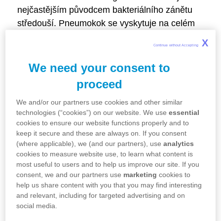
nejčastějším původcem bakteriálního zánětu
středouší. Pneumokok se vyskytuje na celém
světě. Mnoho lidí ho má běžně v nosohltanu,
X
Continue without Accepting 
aniž by jim způsoboval onemocnění.
We need your consent to
Jak se člověk
proceed
pneumokokem nakazí?
We and/or our partners use cookies and other similar
technologies (“cookies”) on our website. We use
essential
cookies to ensure our website functions properly and to
Pneumokok se přenáší kapénkovou cestou –
keep it secure and these are always on. If you consent
to znamená při kašli a kýchání. Mnozí lidé jsou
(where applicable), we (and our partners), use
analytics
nosiči pneumokoka – mají tuto bakterii v
cookies to measure website use, to learn what content is
nosohltanu, aniž by jim způsobovala
most useful to users and to help us improve our site. If you
consent, we and our partners use
marketing
cookies to
onemocnění, a o svém nosičství vůbec nevědí.
help us share content with you that you may find interesting
Pokud se ale oslabený člověk setká s
and relevant, including for targeted advertising and on
bacilonosičem, může se od něho nakazit.
social media.