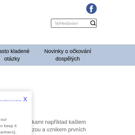
Vyhledávání
Hledat
asto kladené
Novinky o očkování
otázky
dospělých
lých
X
nue without Accepting 
 our
řenáší kapénkami například kašlem
o keep it
oba mezi nákazou a vznikem prvních
artners),