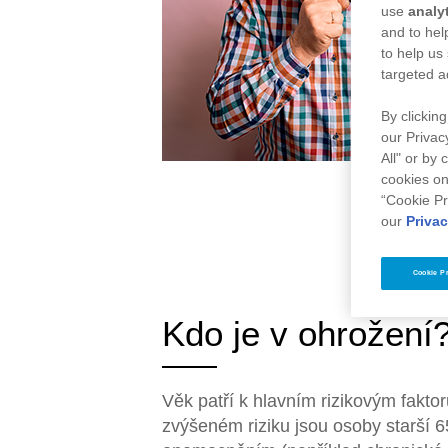
use
analy
and to hel
to help us
targeted a
By clicking
our Privac
All" or by
cookies on
“Cookie Pr
our
Privac
Cookie P
Kdo je v ohrožení
Věk patří k hlavním rizikovým fa
zvýšeném riziku jsou osoby starší 6