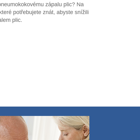
ti pneumokokovému zápalu plic? Na
teré potřebujete znát, abyste snížili
lem plic.