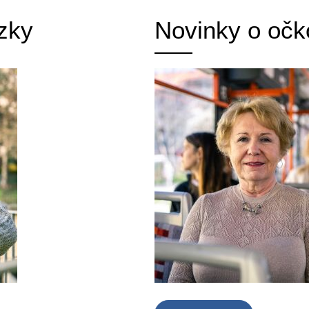
zky
Novinky o očk