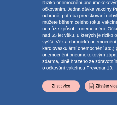
Riziko onemocnění pneumokokovými i
očkováním. Jedna dávka vakcíny Pr
ochraně, potřeba přeočkování neby
můžete během celého roku! Vakcína 
nemůže způsobit onemocnění. Očko
nad 65 let věku, u kterých je rizi
vyšší. Věk a chronická onemocnění
kardiovaskulární onemocnění atd.) p
onemocnění pneumokokovým zápalem p
zdarma, plně hrazeno ze zdravotníh
o očkování vakcínou Prevenar 13.
Zjistit více
Zjistěte ví