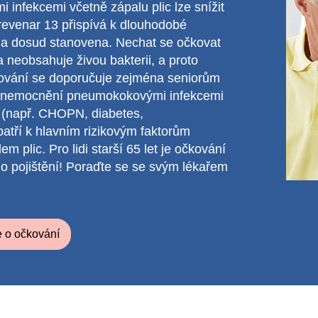
nfekcemi včetně zápalu plic lze snížit
evenar 13 přispívá k dlouhodobé
la dosud stanovena. Nechat se očkovat
neobsahuje živou bakterii, a proto
vání se doporučuje zejména seniorům
ko onemocnění pneumokokovými infekcemi
 (např. CHOPN, diabetes,
atří k hlavním rizikovým faktorům
lic. Pro lidi starší 65 let je očkování
o pojištění! Poraďte se se svým lékařem
ce o očkování