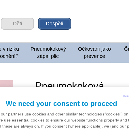
Děti
Dospělí
 v riziku
Pneumokokový
Očkování jako
Č
ocnění?
zápal plic
prevence
Pneumokoková
onemocnění u dospě
Conti
We need your consent to proceed
our partners use cookies and other similar technologies (“cookies”) on
Bakterie
Streptococcus pneumoniae
se p
We use
essential
cookies to ensure our website functions properly and t
nebo kýcháním. Inkubační doba (tedy d
 these are always on. If you consent (where applicable), we (and our p