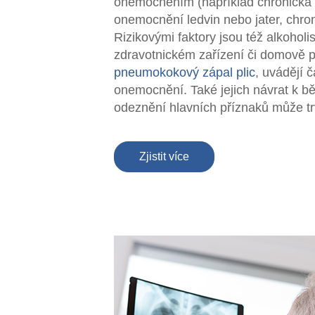
onemocněním (například chronická o
onemocnění ledvin nebo jater, chro
Rizikovými faktory jsou též alkohol
zdravotnickém zařízení či domově pro
pneumokokový zápal plic
, uvádějí 
onemocnění. Také jejich návrat k bě
odeznění hlavních příznaků může tr
Zjistit více