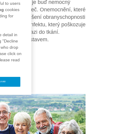
drojem infekce je buď nemocný
ul to users
nebo přenašeč. Onemocnění, které
ng
cookies
ding for
ásledkem porušení obranyschopnosti
při virovém infektu, který poškozuje
umokokům invazi do tkání.
 detail in
 ohrožujícím stavem.
g "Decline
who drop
ase click on
please read
ct All