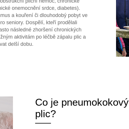
bstrukční plicní nemoc, chronické
nické onemocnění srdce, diabetes).
ismus a kouření či dlouhodobý pobyt ve
 seniory. Dospělí, kteří prodělali
často následné zhoršení chronických
žným aktivitám po léčbě zápalu plic a
vat delší dobu.
Co je pneumokokový
plic?