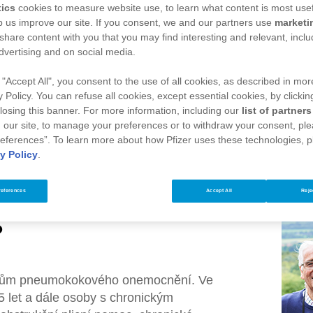
příznaků) se odhaduje na 1 až 3 dny. Z
tics
cookies to measure website use, to learn what content is most usef
člověk s pneumokokovým onemocněním 
p us improve our site. If you consent, we and our partners use
marketi
 share content with you that you may find interesting and relevant, inclu
pneumokok vyvolává, je pak většinou n
dvertising and on social media.
organismu. Příkladem může být oslabení 
výstelku sliznic (epitel) a umožňuje pne
 "Accept All", you consent to the use of all cookies, as described in more
Pneumokokový zápal plic může být život
y Policy. You can refuse all cookies, except essential cookies, by clickin
 closing this banner. For more information, including our
list of partners
 our site, to manage your preferences or to withdraw your consent, ple
eferences”. To learn more about how Pfizer uses these technologies, 
Zjistit více
y Policy
.
references
Accept All
Reje
?
ktorům pneumokokového onemocnění. Ve
5 let a dále osoby s chronickým