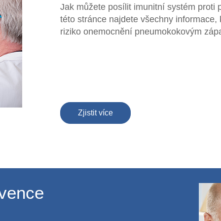
Jak můžete posílit imunitní systém pro
této stránce najdete všechny informace, k
riziko onemocnění pneumokokovým zápa
Zjistit více
evence