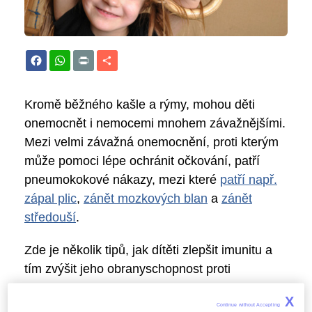
Facebook
WhatsApp
Print
Share
Kromě běžného kašle a rýmy, mohou děti
onemocnět i nemocemi mnohem závažnějšími.
Mezi velmi závažná onemocnění, proti kterým
může pomoci lépe ochránit očkování, patří
pneumokokové nákazy, mezi které
patří např.
zápal plic
,
zánět mozkových blan
a
zánět
středouší
.
Zde je několik tipů, jak dítěti zlepšit imunitu a
tím zvýšit jeho obranyschopnost proti
nemocem:
X
Continue without Accepting 