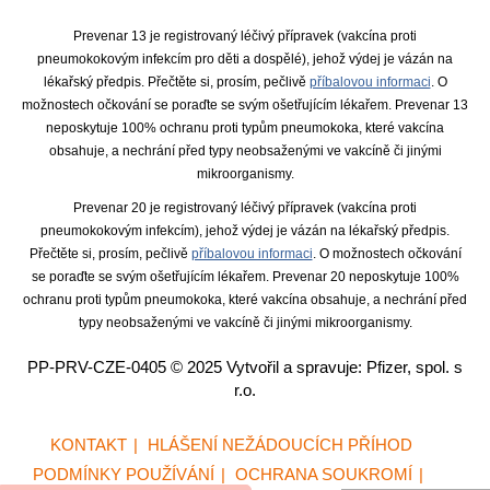
Prevenar 13 je registrovaný léčivý přípravek (vakcína proti
pneumokokovým infekcím pro děti a dospělé), jehož výdej je vázán na
lékařský předpis. Přečtěte si, prosím, pečlivě
příbalovou informaci
. O
možnostech očkování se poraďte se svým ošetřujícím lékařem. Prevenar 13
neposkytuje 100% ochranu proti typům pneumokoka, které vakcína
obsahuje, a nechrání před typy neobsaženými ve vakcíně či jinými
mikroorganismy.
Prevenar 20 je registrovaný léčivý přípravek (vakcína proti
pneumokokovým infekcím), jehož výdej je vázán na lékařský předpis.
Přečtěte si, prosím, pečlivě
příbalovou informaci
. O možnostech očkování
se poraďte se svým ošetřujícím lékařem. Prevenar 20 neposkytuje 100%
ochranu proti typům pneumokoka, které vakcína obsahuje, a nechrání před
typy neobsaženými ve vakcíně či jinými mikroorganismy.
PP-PRV-CZE-0405 © 2025 Vytvořil a spravuje: Pfizer, spol. s
r.o.
KONTAKT
HLÁŠENÍ NEŽÁDOUCÍCH PŘÍHOD
Footer
PODMÍNKY POUŽÍVÁNÍ
OCHRANA SOUKROMÍ