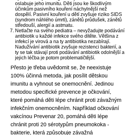
oslabuje jeho imunitu. Děti jsou ke škodlivým
účinkům pasivního kouření náchylnější než
dospělí. Pasivní kouření u dětí zvyšuje riziko SIDS
(syndrom náhlého úmrtí), zánětů průdušek, zánětů
středouší, alergií a astmatu.
Netlačte na svého pediatra – nevyžadujte podávání
antibiotik u každé infekce svého dítěte. Většina z
infekcí je virová a na ty antibiotika nezabírají.
Nadužívání antibiotik zvyšuje rezistenci bakterií, a
ty se tak stávají proti podávání antibiotik odolnější a
jejich léčba je potom problematičtější.
Přesto je třeba uvědomit se, že neexistuje
100% účinná metoda, jak posílit dětskou
imunitu a vyhnout se onemocnění. Jedinou
metodou specifické prevence je očkování,
které pomáhá děti lépe chránit proti závažným
infekčním onemocněním. Například očkování
vakcínou Prevenar 20, pomáhá děti lépe
chránit proti 20 sérotypům pneumokoka -
bakterie, která způsobuje závažná