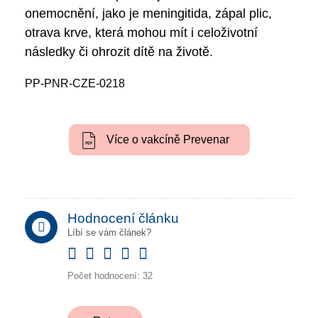
onemocnění, jako je meningitida, zápal plic,
otrava krve, která mohou mít i celoživotní
následky či ohrozit dítě na životě.
PP-PNR-CZE-0218
Více o vakcíně Prevenar
Hodnocení článku
Líbí se vám článek?
Give
Give
Give
Give
Give
Počet hodnocení:
32
it
it
it
it
it
1/5
2/5
3/5
4/5
5/5