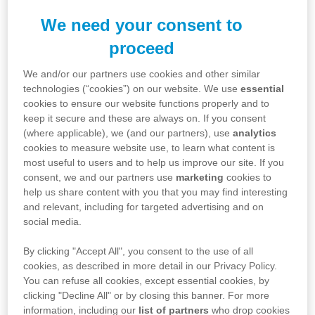
Zařaďte do jídelníčku více ovoce a zeleniny –
mrkev, zelené fazolky, pomeranče, jahody – ty
We need your consent to
všechny obsahují látky stimulující imunitu, jakými
jsou vitamín C a karotenoidy. Tyto složky dokážou
proceed
v těle zvýšit produkci bílých krvinek, které se podílí
na obraně proti infekcím. Látky obsažené v ovoci a
We and/or our partners use cookies and other similar
zelenině mohou pomoci chránit i před závažnými
technologies (“cookies”) on our website. We use
essential
onemocněními, jako je např. rakovina a srdeční
cookies to ensure our website functions properly and to
nemoci v dospělosti. Doporučené množství ovoce
keep it secure and these are always on. If you consent
a zeleniny je pro děti 5 porcí denně, přičemž jedna
porce představuje pro batolata 2 polévkové lžíce a
(where applicable), we (and our partners), use
analytics
pro starší děti 1 a 1/4 šálku.
cookies to measure website use, to learn what content is
Prodlužte spánek dětí – studie u dětských i
most useful to users and to help us improve our site. If you
dospělých pacientů ukazují, že nedostatek spánku
consent, we and our partners use
marketing
cookies to
vede u člověka k větší náchylnosti k onemocněním.
help us share content with you that you may find interesting
A kolik spánku děti potřebují? Novorozenec může
and relevant, including for targeted advertising and on
prospat až 18 hodin denně, pro batolata je ideální
délka spánku 12 až 13 hodin a pro předškoláky je
social media.
ideální spánek trvající 10 hodin. Pokud vaše děti
nejsou zvyklé spát přes den, zkuste je k nočnímu
By clicking "Accept All", you consent to the use of all
spánku ukládat dříve.
cookies, as described in more detail in our Privacy Policy.
Kojte své dítě – kojení je pro dítě prospěšné a
You can refuse all cookies, except essential cookies, by
pomáhá ho chránit před mnoha nemocemi –
clicking "Decline All" or by closing this banner. For more
infekcemi uší, zápalem plic, cukrovkou, alergiemi,
ale i před obezitou v dospělosti. Přes mateřské
information, including our
list of partners
who drop cookies