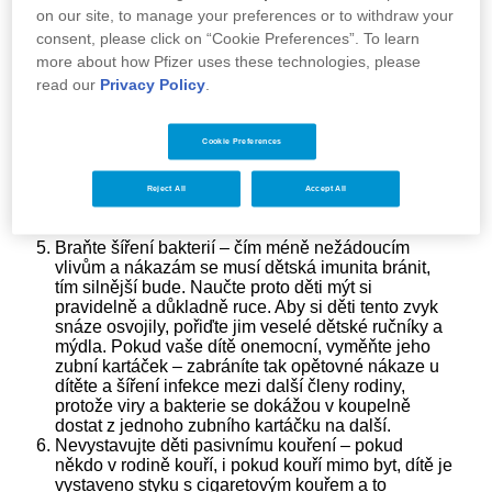
mléko se dítěti přenášejí mateřské protilátky, které
on our site, to manage your preferences or to withdraw your
dále stimulují imunitu miminka. Američtí pediatři
consent, please click on “Cookie Preferences”. To learn
doporučují kojení alespoň po dobu 1 roku, a pokud
more about how Pfizer uses these technologies, please
toto nelze, alespoň po dobu prvních 2–3 měsíců
read our
Privacy Policy
.
věku dítěte k doplnění imunity získané v
nitroděložním vývoji.
Cvičte s dětmi – cvičení zvyšuje počet buněk
Cookie Preferences
bojujících v těle s infekcí. Zařaďte proto pravidelný
pohyb dětí i svůj do každodenního života. Vhodné
aktivity, které mohou vás i vaše děti bavit, jsou
Reject All
Accept All
procházky, cyklistika, výlety do hor, in-line bruslení
a další.
Braňte šíření bakterií – čím méně nežádoucím
vlivům a nákazám se musí dětská imunita bránit,
tím silnější bude. Naučte proto děti mýt si
pravidelně a důkladně ruce. Aby si děti tento zvyk
snáze osvojily, pořiďte jim veselé dětské ručníky a
mýdla. Pokud vaše dítě onemocní, vyměňte jeho
zubní kartáček – zabráníte tak opětovné nákaze u
dítěte a šíření infekce mezi další členy rodiny,
protože viry a bakterie se dokážou v koupelně
dostat z jednoho zubního kartáčku na další.
Nevystavujte děti pasivnímu kouření – pokud
někdo v rodině kouří, i pokud kouří mimo byt, dítě je
vystaveno styku s cigaretovým kouřem a to