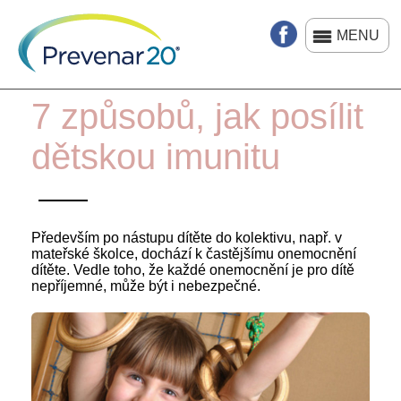
Přejít
k
MENU
hlavnímu
obsahu
7 způsobů, jak posílit
dětskou imunitu
Především po nástupu dítěte do kolektivu, např. v
mateřské školce, dochází k častějšímu onemocnění
dítěte. Vedle toho, že každé onemocnění je pro dítě
nepříjemné, může být i nebezpečné.