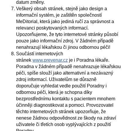
datum změny.
Veškerý obsah stránek, stejně jako design a
informační systém, je zaštítěn společností
MeDitorial, která jako jediná ručí za správnost a
relevanci poskytovaných informací.
Upozorňujeme, že tyto internetové stránky působí
pouze jako informační zdroj. V žádném případě
nenahrazují lékařskou či jinou odbornou péči!
Součástí internetových
stránek
www.prevenar.cz
je i Poradna lékaře.
Poradna v žádném případě nenahrazuje lékařskou
péči, spíše slouží jako alternativní a nezávazný
zdroj informací. Uživatelům se důrazně
doporučuje vyhledat vedle použití Poradny i
odbornou péči, která je schopna díky
bezprostřednímu kontaktu s pacientem mnohem
účinněji diagnostikovat a pomoci. Provozovatel
těchto internetových stránek upozorňuje, že
nenese žádnou odpovědnost ze škody na zdraví
uživatele či třetích osob vyplývajících z použití
Poradny.