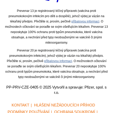
Prevenar 13 je registrovaný léčivý přípravek (vakcína proti
pneumokokovým infekcím pro děti a dospělé), jehož výdej je vázán na
lékařský předpis. Přečtěte si, prosím, pečlivě
příbalovou informaci
. O
možnostech očkování se poraďte se svým ošetřujícím lékařem. Prevenar 13
neposkytuje 100% ochranu proti typům pneumokoka, které vakcína
obsahuje, a nechrání před typy neobsaženými ve vakcíně či jinými
mikroorganismy.
Prevenar 20 je registrovaný léčivý přípravek (vakcína proti
pneumokokovým infekcím), jehož výdej je vázán na lékařský předpis.
Přečtěte si, prosím, pečlivě
příbalovou informaci
. O možnostech očkování
se poraďte se svým ošetřujícím lékařem. Prevenar 20 neposkytuje 100%
ochranu proti typům pneumokoka, které vakcína obsahuje, a nechrání před
typy neobsaženými ve vakcíně či jinými mikroorganismy.
PP-PRV-CZE-0405 © 2025 Vytvořil a spravuje: Pfizer, spol. s
r.o.
KONTAKT
HLÁŠENÍ NEŽÁDOUCÍCH PŘÍHOD
Footer
PODMÍNKY POUŽÍVÁNÍ
OCHRANA SOUKROMÍ