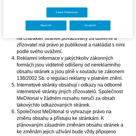
náležejí jejich autorům či vykonavatelům
takovýchto autorských práv a zřizovateli databáze
Cookie Preferences
podle zákona.
Vaše dotazy a připomínky, které vznesete a zadáte
Reject All
Accept All
prostřednictvím těchto stránek, nejsou s ohledem
na charakter stránek považovány za důvěrné a
zřizovatel má právo je publikovat a nakládat s nimi
podle svého uvážení.
Reklamní informace v jakýchkoliv zákonných
formách jsou viditelně odlišeny od nereklamního
obsahu stránek a jsou plně v souladu se zákonem
138/2002 Sb. o regulaci reklamy v platném znění.
Internetové stránky obsahují i odkazy na odborné
internetové stránky jiných zřizovatelů. Společnost
MeDitorial v žádném rozsahu neručí za obsah
takovýchto odkazovaných stránek.
Společnost MeDitorial si vyhrazuje právo na
změnu obsahu a přístupu ke stránkám. K
plánovaným zásadním změnám obsahu stránek a
ke změnám jejich užívání bude vždy připojeno