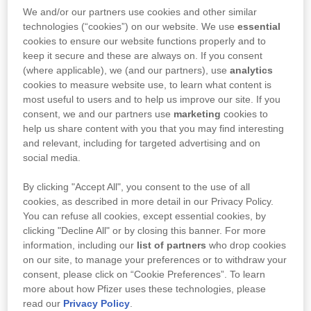
stránek
www.prevenar.cz
, uzavíráte Dohodu o
We and/or our partners use cookies and other similar
užívání stránek (dále jen "dohoda") se společností
technologies (“cookies”) on our website. We use
essential
MeDitorial, s.r.o. (dále jen MeDitorial), se sídlem
cookies to ensure our website functions properly and to
Praha 2, Sokolská 31/490, PSČ 120 26, zapsána
keep it secure and these are always on. If you consent
v obchodním rejstříku vedeném Městským soudem
(where applicable), we (and our partners), use
analytics
v Praze, oddíl C, vložka 103858. Za jakoukoliv
cookies to measure website use, to learn what content is
škodu vzniklou užíváním těchto internetových
most useful to users and to help us improve our site. If you
stránek vám či třetí osobě v důsledku porušení
consent, we and our partners use
marketing
cookies to
takovéto dohody nenese MeDitorial odpovědnost
help us share content with you that you may find interesting
a vy jste povinni nahradit nárokující straně škodu v
and relevant, including for targeted advertising and on
plném rozsahu a výši. Společnost MeDitorial
social media.
nenese žádnou odpovědnost za špatné použití či
interpretaci zde prezentovaných informací.
By clicking "Accept All", you consent to the use of all
Obsahem stránek jsou informace určené pro
cookies, as described in more detail in our Privacy Policy.
širokou veřejnost, není-li uvedeno jinak. Obsahem
You can refuse all cookies, except essential cookies, by
stránek jsou zejména odborné články, informace o
clicking "Decline All" or by closing this banner. For more
information, including our
list of partners
who drop cookies
odborných akcích a odkazy na jiné odborné
on our site, to manage your preferences or to withdraw your
stránky či organizace. Stránka je databází podle §
consent, please click on “Cookie Preferences”. To learn
88 zákona 121/2000 Sb. o právu autorském.
more about how Pfizer uses these technologies, please
Veškeré nakládání s autorskými právy se řídí tímto
read our
Privacy Policy
.
zákonem. Autorská práva k informacím a článkům